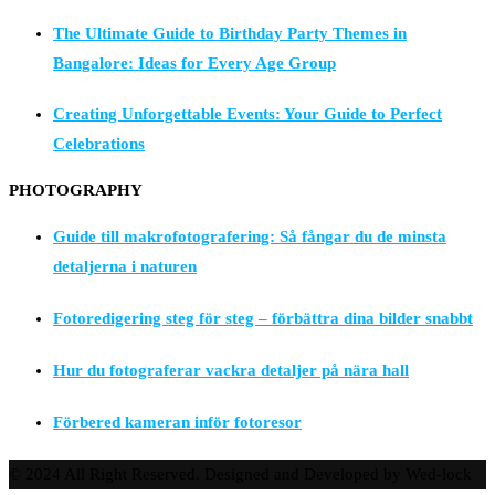
The Ultimate Guide to Birthday Party Themes in
Bangalore: Ideas for Every Age Group
Creating Unforgettable Events: Your Guide to Perfect
Celebrations
PHOTOGRAPHY
Guide till makrofotografering: Så fångar du de minsta
detaljerna i naturen
Fotoredigering steg för steg – förbättra dina bilder snabbt
Hur du fotograferar vackra detaljer på nära hall
Förbered kameran inför fotoresor
© 2024 All Right Reserved. Designed and Developed by Wed-lock