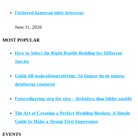
Förbered kameran inför fotoresor
June 11, 2026
MOST POPULAR
How to Select the Right Reptile Bedding for Different
Species
Guide till makrofotografering: Så fångar du de minsta
detaljerna i naturen
Fotoredigering steg för steg – förbättra dina bilder snabbt
The Art of Creating a Perfect Wedding Biodata: A Simple
Guide to Make a Strong First Impression
EVENTS