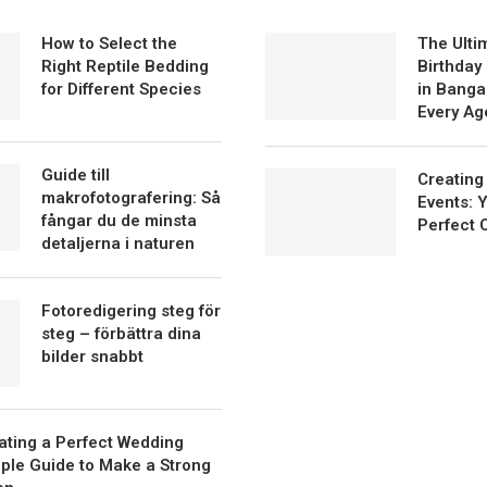
How to Select the
The Ulti
Right Reptile Bedding
Birthday
for Different Species
in Bangal
Every Ag
Guide till
Creating
makrofotografering: Så
Events: 
fångar du de minsta
Perfect 
detaljerna i naturen
Fotoredigering steg för
steg – förbättra dina
bilder snabbt
eating a Perfect Wedding
mple Guide to Make a Strong