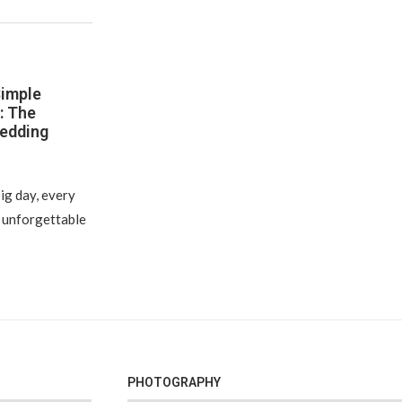
Simple
: The
Wedding
ig day, every
e unforgettable
PHOTOGRAPHY