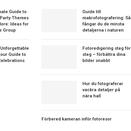
mate Guide to
Guide till
 Party Themes
makrofotografering: Så
ore: Ideas for
fångar du de minsta
e Group
detaljerna i naturen
 Unforgettable
Fotoredigering steg för
Your Guide to
steg – förbättra dina
Celebrations
bilder snabbt
Hur du fotograferar
vackra detaljer på
nära hall
Förbered kameran inför fotoresor