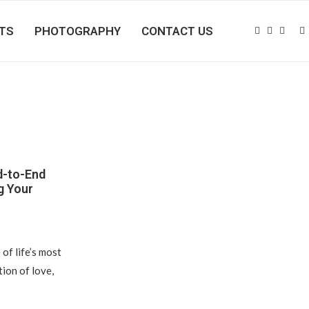
FTS
PHOTOGRAPHY
CONTACT US
d-to-End
g Your
of life’s most
ion of love,
…